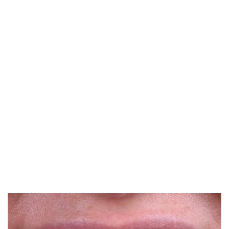
SİBEL KURNAZ KIĞILI
Anestezi ve Reanimasyon Uzmanı